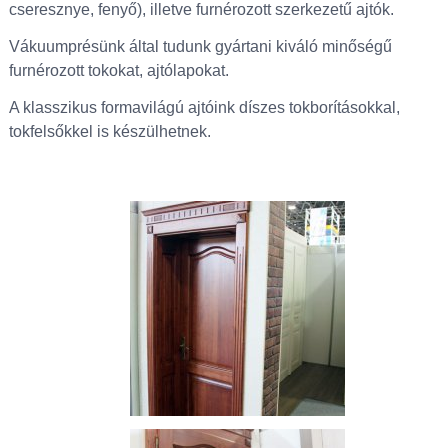
cseresznye, fenyő), illetve furnérozott szerkezetű ajtók.
Vákuumprésünk által tudunk gyártani kiváló minőségű
furnérozott tokokat, ajtólapokat.
A klasszikus formavilágú ajtóink díszes tokborításokkal,
tokfelsőkkel is készülhetnek.